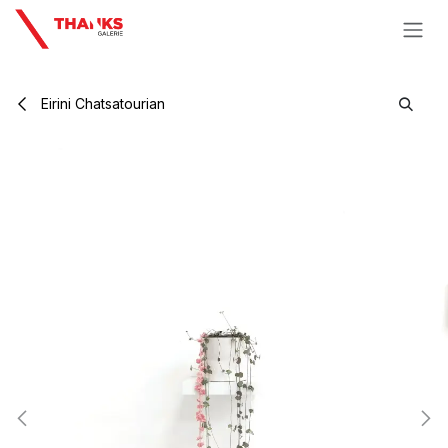
Se rendre au contenu
Eirini Chatsatourian