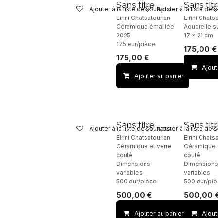
Sans titre
Sans tit
Ajouter à la liste de souhaits
Ajouter à la liste de 
Eirini Chatsatourian
Eirini Chats
Céramique émaillée
Aquarelle s
2025
17 x 21 cm
175 eur/pièce
175,00
€
175,00
€
Ajout
Ajouter au panier
Sans titre
Sans tit
Ajouter à la liste de souhaits
Ajouter à la liste de 
Eirini Chatsatourian
Eirini Chats
Céramique et verre
Céramique e
coulé
coulé
Dimensions
Dimensions
variables
variables
500 eur/pièce
500 eur/pi
500,00
€
500,00
Ajouter au panier
Ajout