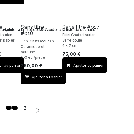
re
Sans titre
Sans titre #017
souhaits
Ajouter à la liste de souhaits
Ajouter à la liste de souhaits
#018
atourian
Eirini Chatsatourian
ur papier
Verre coulé
Eirini Chatsatourian
6 x 7 cm
Céramique et
parafine
€
75,00
€
250 eur/pièce
250,00
€
er au panier
Ajouter au panier
Ajouter au panier
1
2