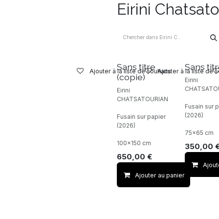
Eirini Chatsat
Sans titre
Sans tit
Ajouter à la liste de souhaits
Ajouter à la liste de 
(copie)
Eirini
CHATSATO
Eirini
CHATSATOURIAN
Fusain sur 
(2026)
Fusain sur papier
(2026)
75x65 cm
100x150 cm
350,00
650,00
€
Ajout
Ajouter au panier