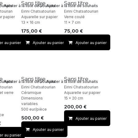
re
Sans titre
Sans titre
souhaits
Ajouter à la liste de souhaits
Ajouter à la liste de souhaits
atourian
Eirini Chatsatourian
Eirini Chatsatourian
ur papier
Aquarelle sur papier
Verre coulé
13 x 16 cm
11 x 7 cm
175,00
€
75,00
€
er au panier
Ajouter au panier
Ajouter au panier
re
Sans titre
Sans titre
souhaits
Ajouter à la liste de souhaits
Ajouter à la liste de souhaits
atourian
Eirini Chatsatourian
Eirini Chatsatourian
t verre
Céramique
Aquarelle sur papier
Dimensions
15 x 20 cm
variables
200,00
€
500 eur/pièce
èce
500,00
€
Ajouter au panier
€
Ajouter au panier
er au panier