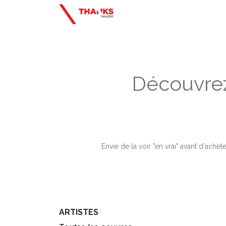
Se rendre au contenu
Découvrez
Envie de la voir "en vrai" avant d'ache
ARTISTES