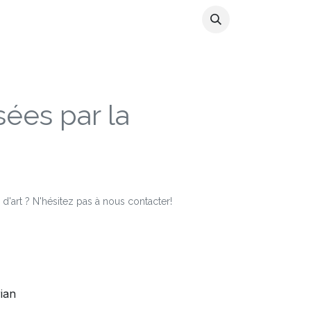
ns
Artistes
Store
Blog
Infos
ées par la
 d'art ? N'hésitez pas à nous contacter!
rian