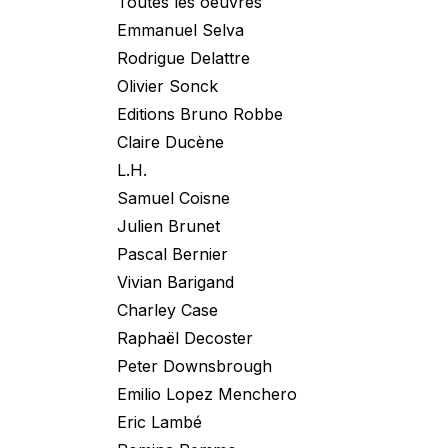
Toutes les oeuvres
Emmanuel Selva
Rodrigue Delattre
Olivier Sonck
Editions Bruno Robbe
Claire Ducène
L.H.
Samuel Coisne
Julien Brunet
Pascal Bernier
Vivian Barigand
Charley Case
Raphaël Decoster
Peter Downsbrough
Emilio Lopez Menchero
Eric Lambé