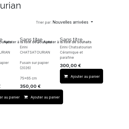
ourian
Nouvelles arrivées
Trier par:
re
Sans titre
Sans titre
souhaits
Ajouter à la liste de souhaits
Ajouter à la liste de souhaits
Eirini
Eirini Chatsatourian
URIAN
CHATSATOURIAN
Céramique et
parafine
papier
Fusain sur papier
300,00
€
(2026)
Ajouter au panier
75x65 cm
€
350,00
€
er au panier
Ajouter au panier