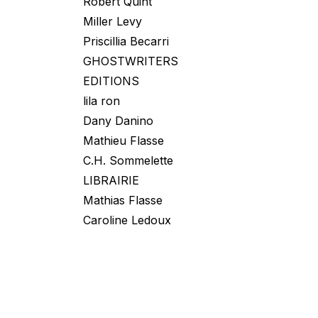
Robert Quint
Miller Levy
Priscillia Becarri
GHOSTWRITERS
EDITIONS
lila ron
Dany Danino
Mathieu Flasse
C.H. Sommelette
LIBRAIRIE
Mathias Flasse
Caroline Ledoux
Manon Bouvry
Nelly Ezzedine
Maren Dubnik
Axelle Vanoli