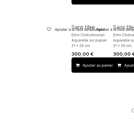
Sans titre
Sans tit
Ajouter à la liste de souhaits
Ajouter à la liste de 
Eirini Chatsatourian
Eirini Chats
Aquarelle sur papier
Aquarelle s
21 x 29 cm
21 x 29 cm
300,00
€
300,00
Ajouter au panier
Ajout