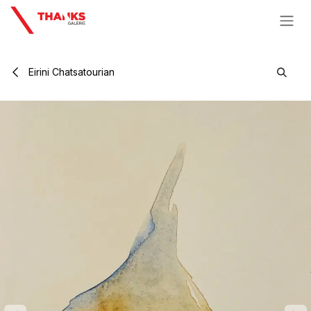
Se rendre au contenu
Eirini Chatsatourian