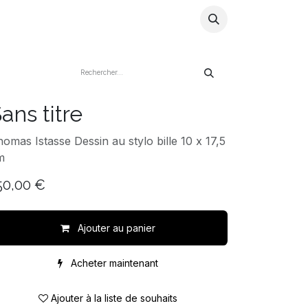
ns
Artistes
Store
Blog
Infos
ans titre
omas Istasse Dessin au stylo bille 10 x 17,5
m
50,00
€
Ajouter au panier
Acheter maintenant
Ajouter à la liste de souhaits