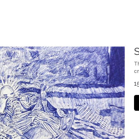
Accueil
Expositio
S
Th
c
1