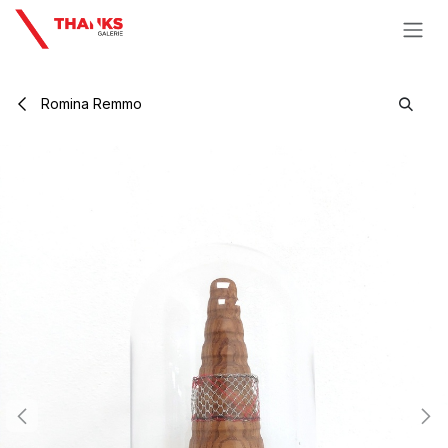
Se rendre au contenu
Romina Remmo