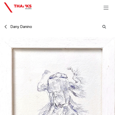
Se rendre au contenu
Dany Danino