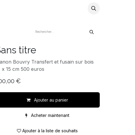
ns
Artistes
Store
Blog
Infos
ans titre
non Bouvry Transfert et fusain sur bois
 x 15 cm 500 euros
00,00
€
Ajouter au panier
Acheter maintenant
Ajouter à la liste de souhaits