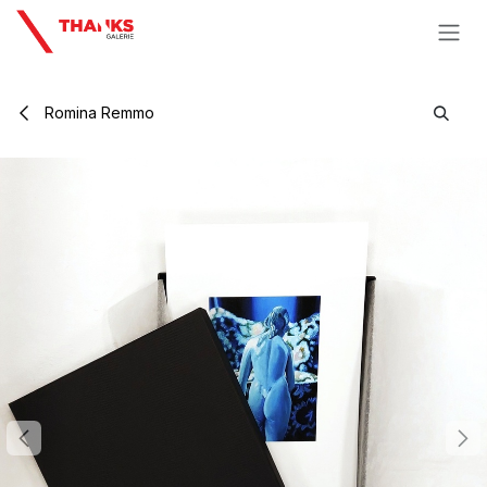
Se rendre au contenu
Romina Remmo