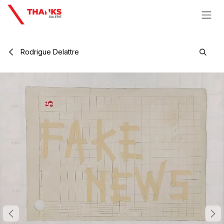
Se rendre au contenu
Rodrigue Delattre