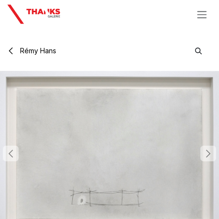
Se rendre au contenu
Rémy Hans