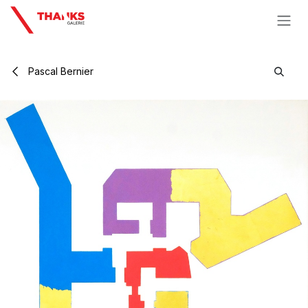
Se rendre au contenu
Pascal Bernier