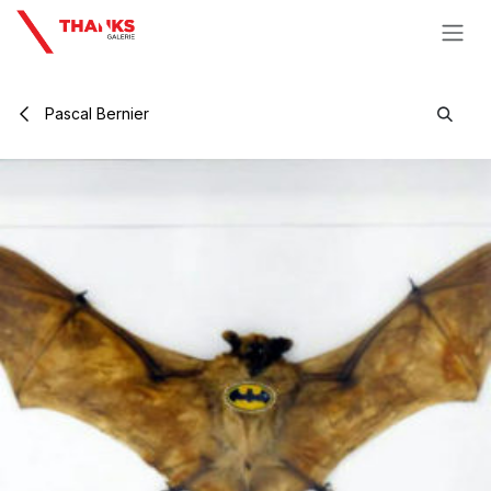
Se rendre au contenu
Pascal Bernier