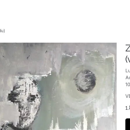
Accueil
Expositio
du)
(
Lu
Ac
1
V
1