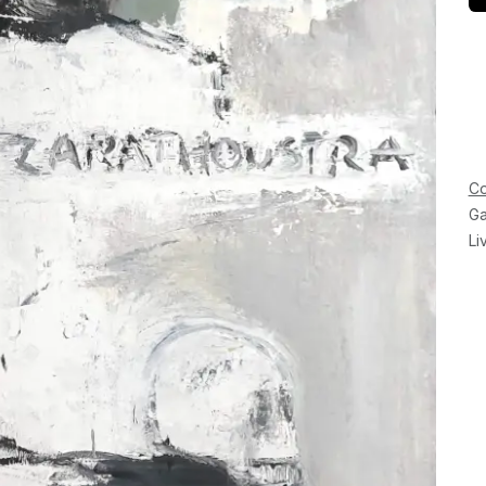
Co
Ga
Li