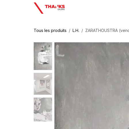
Se rendre au contenu
Tous les produits
L.H.
ZARATHOUSTRA (ven