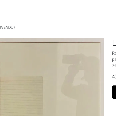
Accueil
Expositio
 (VENDU)
Ro
pa
7
4