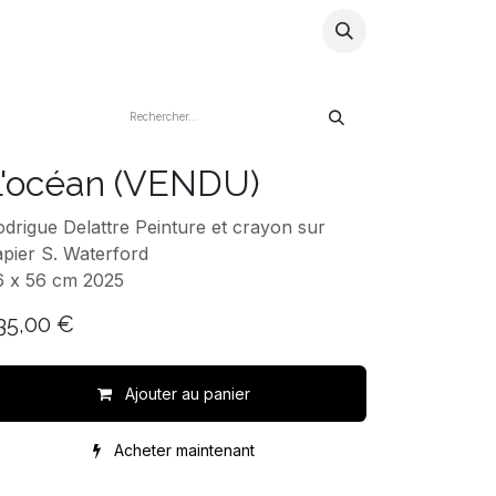
ns
Artistes
Store
Blog
Infos
L'océan (VENDU)
drigue Delattre Peinture et crayon sur
pier S. Waterford
6 x 56 cm 2025
35,00
€
Ajouter au panier
Acheter maintenant