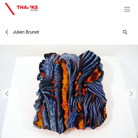
Se rendre au contenu
Julien Brunet