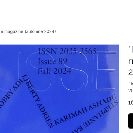
Accueil
Expositio
se magazine (automne 2024)
"
2
"I
2
1