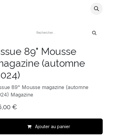
ns
Artistes
Store
Blog
Infos
Issue 89" Mousse
magazine (automne
024)
ssue 89" Mousse magazine (automne
024) Magazine
6,00
€
Ajouter au panier