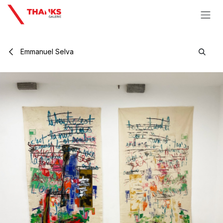
Se rendre au contenu
Emmanuel Selva