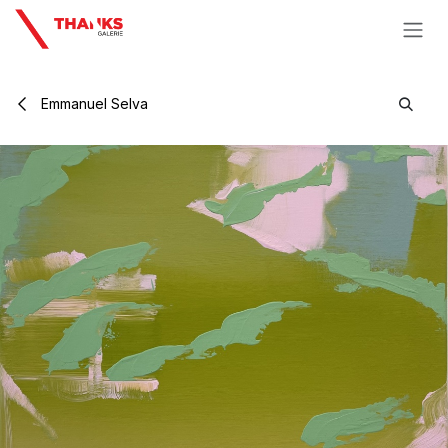
Se rendre au contenu
Emmanuel Selva