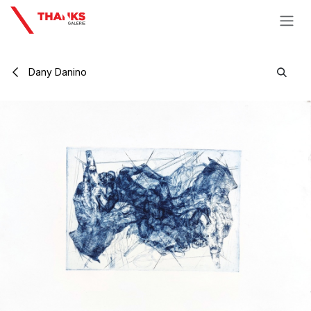
Se rendre au contenu
Dany Danino