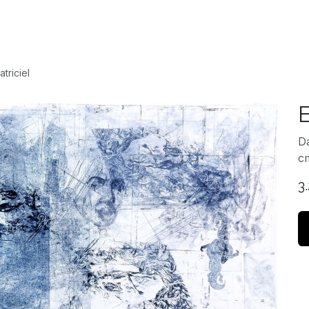
Accueil
Expositio
triciel
E
D
c
3