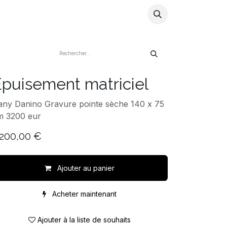
ns
Artistes
Store
Blog
Infos
puisement matriciel
any Danino Gravure pointe sèche 140 x 75
m 3200 eur
.200,00
€
Ajouter au panier
Acheter maintenant
Ajouter à la liste de souhaits