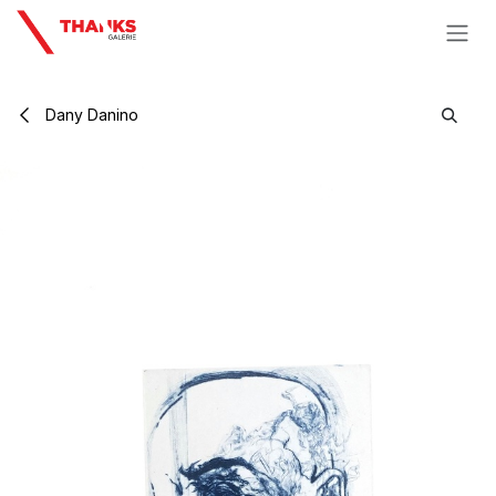
Se rendre au contenu
Dany Danino