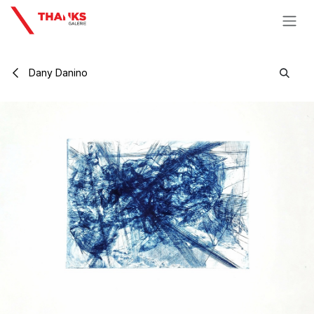
Se rendre au contenu
Dany Danino