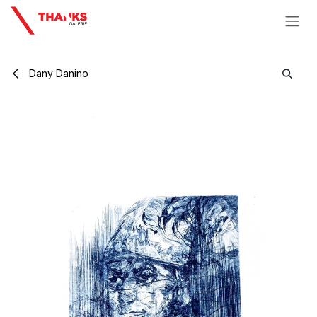
Se rendre au contenu
Dany Danino