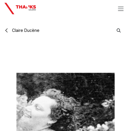
Se rendre au contenu
Claire Ducène