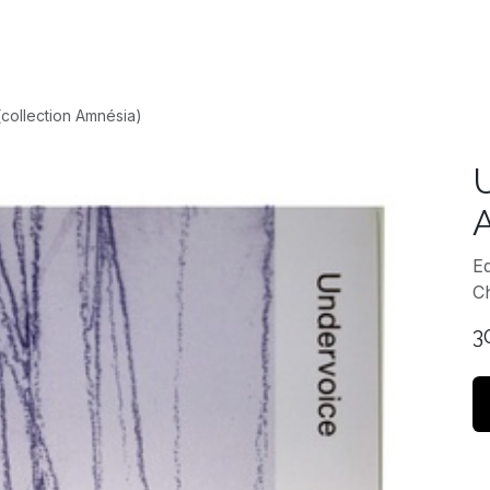
Accueil
Expositio
collection Amnésia)
U
Ed
3