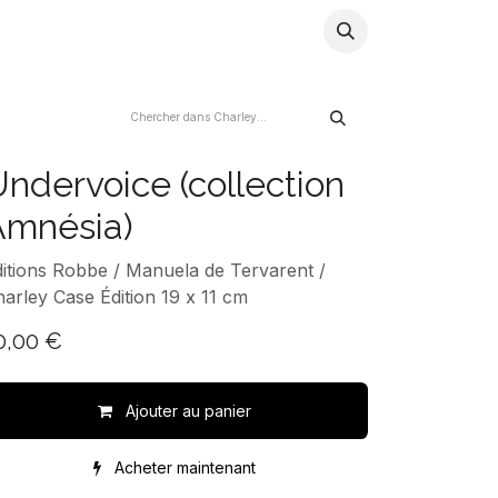
ns
Artistes
Store
Blog
Infos
ndervoice (collection
Amnésia)
itions Robbe / Manuela de Tervarent /
Charley Case Édition 19 x 11 cm
0,00
€
Ajouter au panier
Acheter maintenant