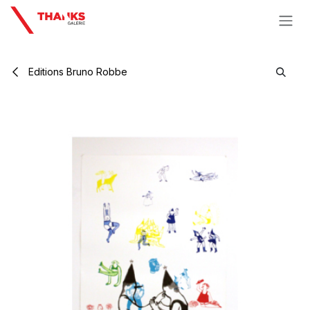
Se rendre au contenu
Editions Bruno Robbe