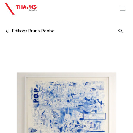
Se rendre au contenu
Editions Bruno Robbe