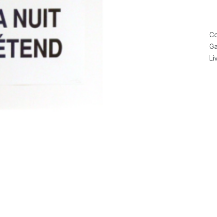
Co
Ga
Li