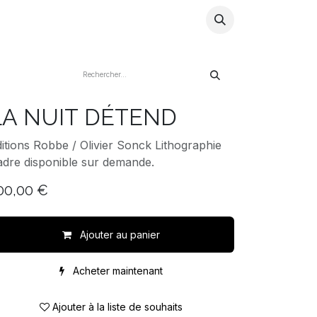
ns
Artistes
Store
Blog
Infos
LA NUIT DÉTEND
itions Robbe / Olivier Sonck Lithographie
dre disponible sur demande.
00,00
€
Ajouter au panier
Acheter maintenant
Ajouter à la liste de souhaits