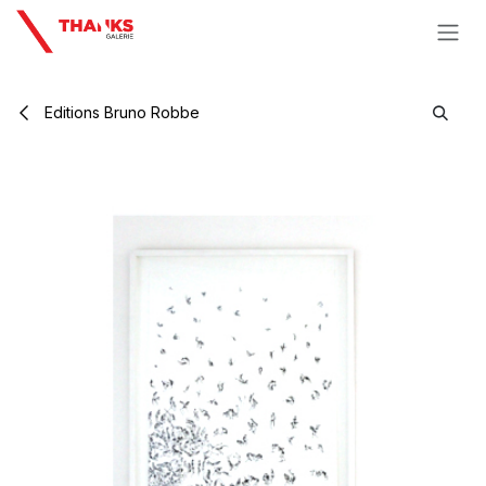
Se rendre au contenu
Editions Bruno Robbe