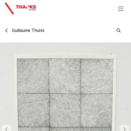
Se rendre au contenu
Guillaume Thunis