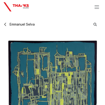
Se rendre au contenu
Emmanuel Selva